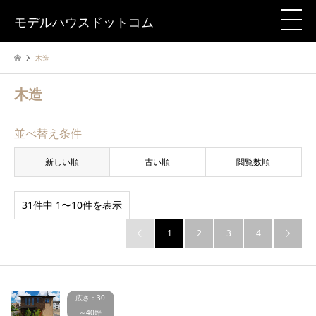
モデルハウスドットコム
木造
木造
並べ替え条件
新しい順
古い順
閲覧数順
31件中 1〜10件を表示
1
2
3
4


広さ：30
～40坪