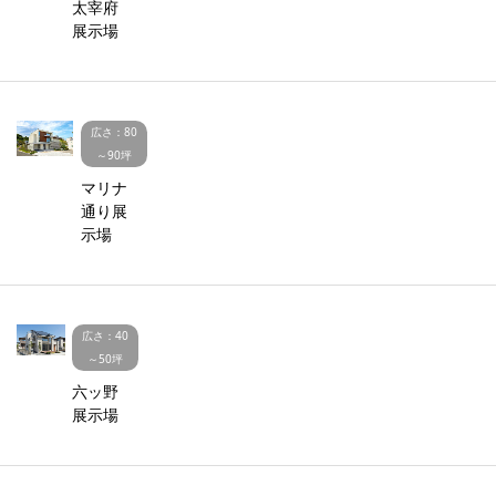
太宰府
展示場
広さ：80
～90坪
マリナ
通り展
示場
広さ：40
～50坪
六ッ野
展示場