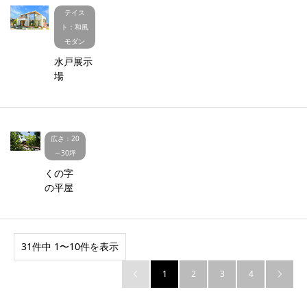
テイス
ト：和風
モダン
水戸展示
場
広さ：20
～30坪
くの字
の平屋
31件中 1〜10件を表示
1
2
3
4

