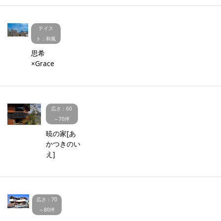
テイス
ト：和風
思希
×Grace
広さ：60
～70坪
暁の家[あ
かつきのい
え]
広さ：70
～80坪