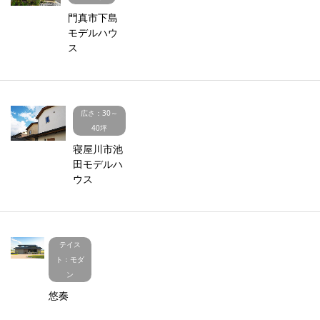
門真市下島
モデルハウ
ス
広さ：30～
40坪
寝屋川市池
田モデルハ
ウス
テイス
ト：モダ
ン
悠奏