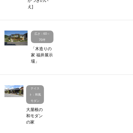
かつきのい
え]
広さ：60～
70坪
「木造りの
家 福井展示
場」
テイス
ト：和風
モダン
大屋根の
和モダン
の家