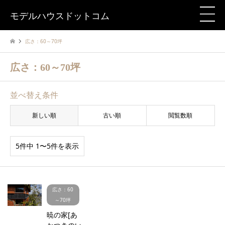
モデルハウスドットコム
広さ：60～70坪
広さ：60～70坪
並べ替え条件
新しい順
古い順
閲覧数順
5件中 1〜5件を表示
広さ：60
～70坪
暁の家[あ