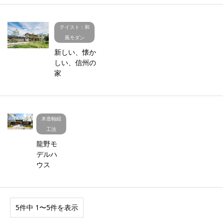
テイスト：和
風モダン
新しい、懐か
しい、信州の
家
木造軸組
工法
龍野モ
デルハ
ウス
5件中 1〜5件を表示