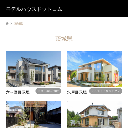
モデルハウスドットコム
茨城県
茨城県
広さ：40～50坪
テイスト：和風モダン
六ッ野展示場
水戸展示場