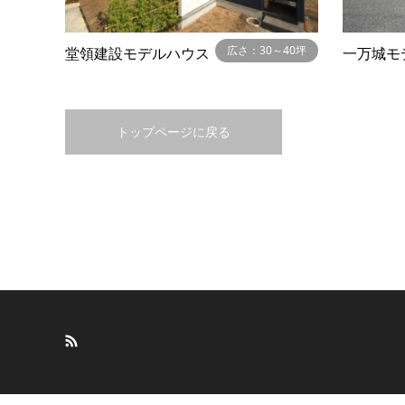
広さ：30～40坪
堂領建設モデルハウス
一万城モ
トップページに戻る