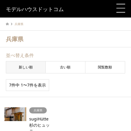
モデルハウスドットコム
兵庫県
兵庫県
並べ替え条件
新しい順
古い順
閲覧数順
7件中 1〜7件を表示
兵庫県
sugiHütte
杉のヒュッ