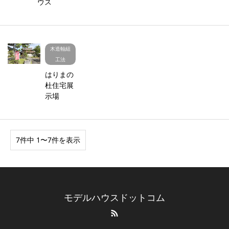
ウス
木造軸組
工法
はりまの
杜住宅展
示場
7件中 1〜7件を表示
モデルハウスドットコム
RSS