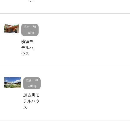
テ
広さ：70
～80坪
横須モ
デルハ
ウス
広さ：70
～80坪
加古川モ
デルハウ
ス