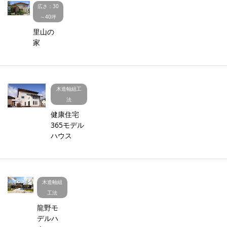
広さ：30
～40坪
里山の
家
木造軸組工
法
健康住宅
365モデル
ハウス
木造軸組
工法
龍野モ
デルハ