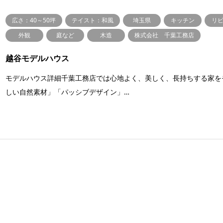
広さ：40～50坪
テイスト：和風
埼玉県
キッチン
リ
外観
庭など
木造
株式会社 千葉工務店
越谷モデルハウス
モデルハウス詳細千葉工務店では心地よく、美しく、長持ちする家を
しい自然素材」「パッシブデザイン」…