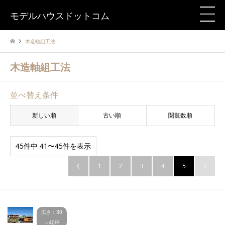
モデルハウスドットコム
木造軸組工法
木造軸組工法
並べ替え条件
新しい順
古い順
閲覧数順
45件中 41〜45件を表示
1
2
3
4
5


広さ：30
～40坪