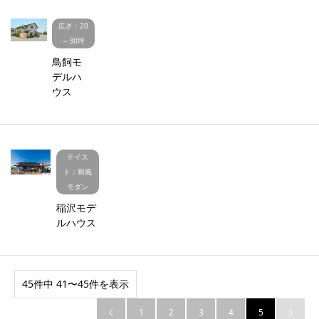
広さ：20
～30坪
鳥飼モ
デルハ
ウス
テイス
ト：和風
モダン
稲沢モデ
ルハウス
45件中 41〜45件を表示
1
2
3
4
5

