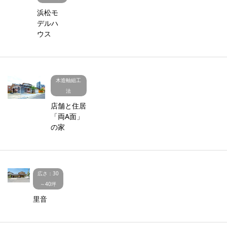
浜松モ
デルハ
ウス
木造軸組工
法
店舗と住居
「両A面」
の家
広さ：30
～40坪
里音