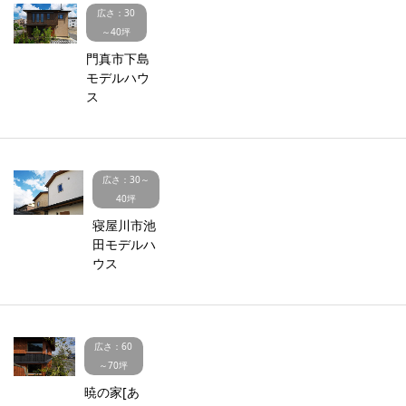
広さ：30
～40坪
門真市下島
モデルハウ
ス
広さ：30～
40坪
寝屋川市池
田モデルハ
ウス
広さ：60
～70坪
暁の家[あ