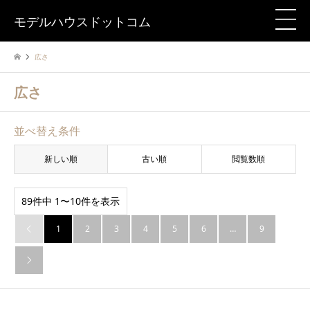
モデルハウスドットコム
広さ
広さ
並べ替え条件
新しい順
古い順
閲覧数順
89件中 1〜10件を表示
1
2
3
4
5
6
…
9

