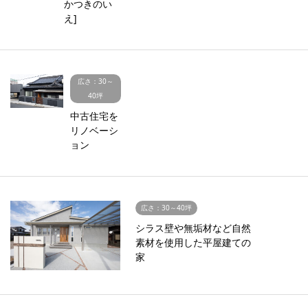
かつきのい
え]
広さ：30～
40坪
中古住宅を
リノベーシ
ョン
広さ：30～40坪
シラス壁や無垢材など自然
素材を使用した平屋建ての
家