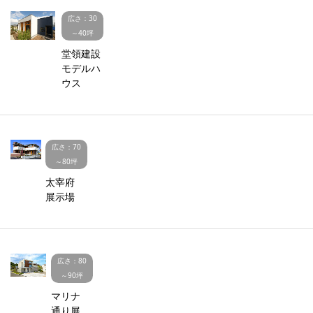
広さ：30
～40坪
堂領建設
モデルハ
ウス
広さ：70
～80坪
太宰府
展示場
広さ：80
～90坪
マリナ
通り展