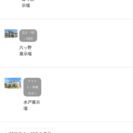
示場
広さ：40
～50坪
六ッ野
展示場
テイス
ト：和風
モダン
水戸展示
場