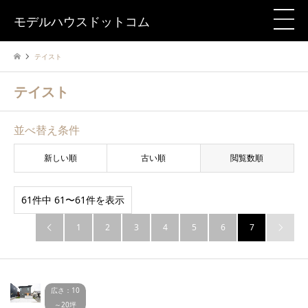
モデルハウスドットコム
テイスト
テイスト
並べ替え条件
新しい順
古い順
閲覧数順
61件中 61〜61件を表示
1
2
3
4
5
6
7


広さ：10
～20坪