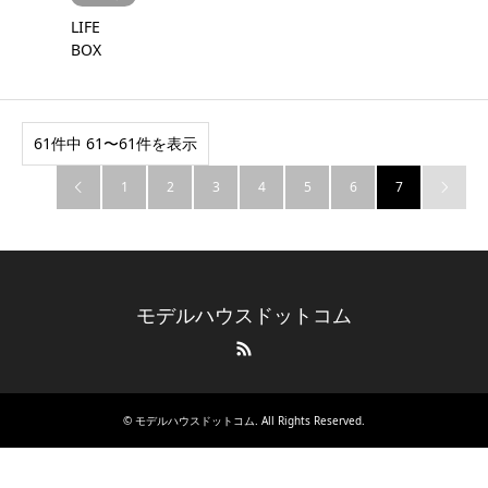
LIFE
BOX
61件中 61〜61件を表示
1
2
3
4
5
6
7


モデルハウスドットコム
RSS
©
モデルハウスドットコム
. All Rights Reserved.