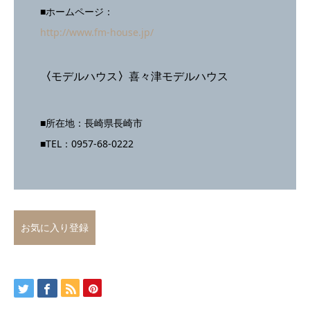
■ホームページ：
http://www.fm-house.jp/
〈
モデルハウス
〉
喜々津モデルハウス
■所在地：長崎県長崎市
■TEL：0957-68-0222
お気に入り登録