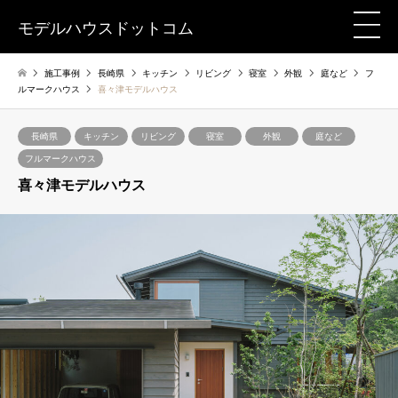
モデルハウスドットコム
施工事例
長崎県
キッチン
リビング
寝室
外観
庭など
フ
ルマークハウス
喜々津モデルハウス
長崎県
キッチン
リビング
寝室
外観
庭など
フルマークハウス
喜々津モデルハウス