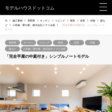
モデルハウスドットコム
施工事例
長野県
キッチン
リビング
寝室
浴室
外観
庭な
ど
小布施「夢の家」株式会社イマイ企画
「完全平屋の中庭付き」シンプルノート
モデル
長野県
キッチン
リビング
寝室
浴室
外観
庭など
小布施「夢の家」株式会社イマイ企画
「完全平屋の中庭付き」シンプルノートモデル