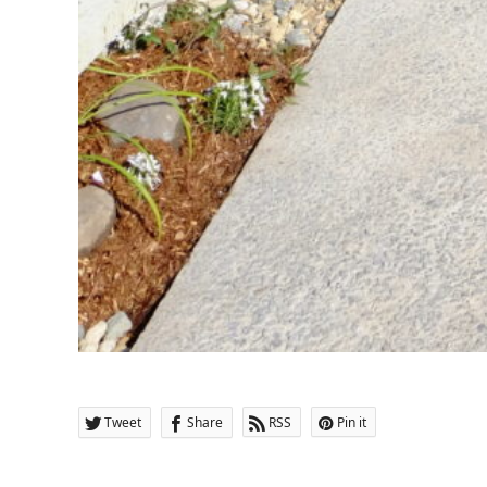
Tweet
Share
RSS
Pin it