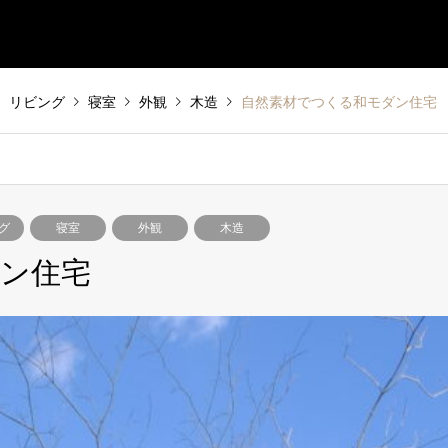
リビング
寝室
外観
木造
自然素材でつくる和モダン住宅
グ
寝室
外観
木造
ン住宅