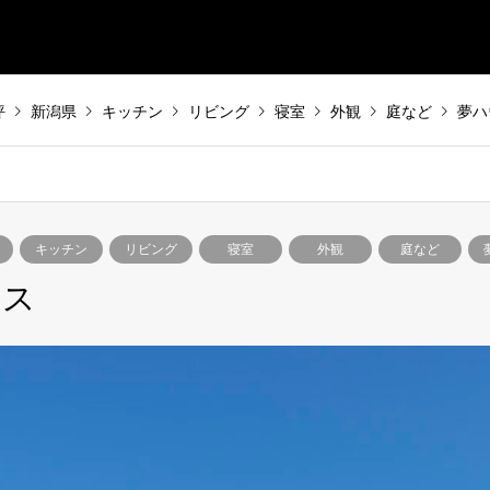
坪
新潟県
キッチン
リビング
寝室
外観
庭など
夢ハ
キッチン
リビング
寝室
外観
庭など
ウス