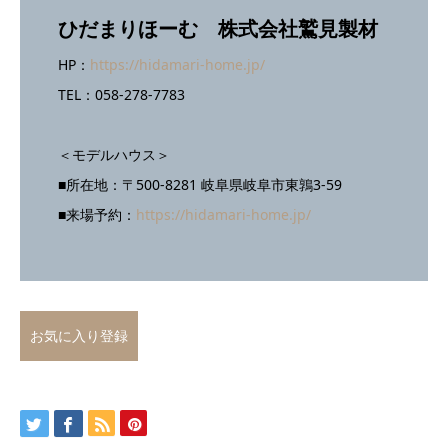
ひだまりほーむ 株式会社鷲見製材
HP：
https://hidamari-home.jp/
TEL：058-278-7783
＜モデルハウス＞
■所在地：〒500-8281 岐阜県岐阜市東鶉3-59
■来場予約：
https://hidamari-home.jp/
お気に入り登録