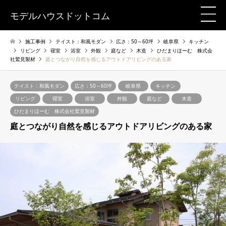
モデルハウスドットコム
施工事例
テイスト：和風モダン
広さ：50～60坪
岐阜県
キッチン
リビング
寝室
浴室
外観
庭など
木造
ひだまりほーむ 株式会
社鷲見製材
庭とつながり自然を感じるアウトドアリビングのある家
テイスト：和風モダン
広さ：50～60坪
岐阜県
キッチン
リビング
寝室
浴室
外観
庭など
木造
ひだまりほーむ 株式会社鷲見製材
庭とつながり自然を感じるアウトドアリビングのある家