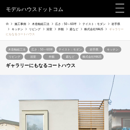
モデルハウスドットコム
施工事例
木造軸組工法
広さ：50～60坪
テイスト：モダン
岩手県
キッチン
リビング
浴室
外観
庭など
株式会社HAUS
ギャラリー
にもなるコートハウス
木造軸組工法
広さ：50～60坪
テイスト：モダン
岩手県
キッチン
リビング
浴室
外観
庭など
株式会社HAUS
ギャラリーにもなるコートハウス