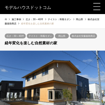
モデルハウスドットコム
施工事例
広さ：30～40坪
テイスト：和風モダン
岡山県
株式会社安
藤嘉助商店
経年変化を楽しむ自然素材の家
広さ：30～40坪
テイスト：和風モダン
岡山県
株式会社安藤嘉助商店
経年変化を楽しむ自然素材の家