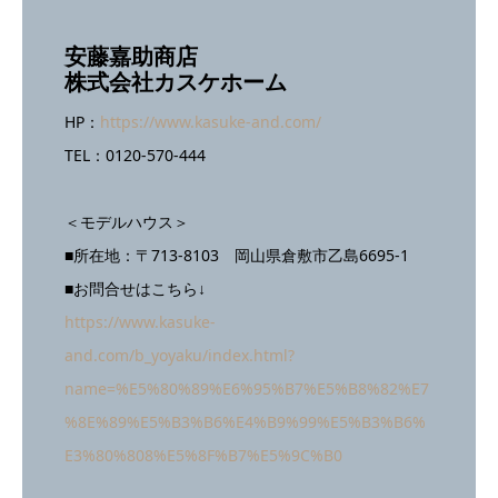
安藤嘉助商店
株式会社カスケホーム
HP：
https://www.kasuke-and.com/
TEL：0120-570-444
＜モデルハウス＞
■所在地：〒713-8103 岡山県倉敷市乙島6695-1
■お問合せはこちら↓
https://www.kasuke-
and.com/b_yoyaku/index.html?
name=%E5%80%89%E6%95%B7%E5%B8%82%E7
%8E%89%E5%B3%B6%E4%B9%99%E5%B3%B6%
E3%80%808%E5%8F%B7%E5%9C%B0