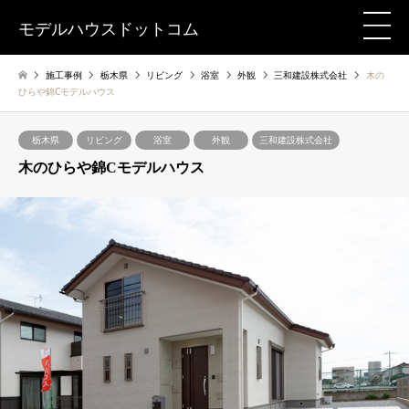
モデルハウスドットコム
施工事例
栃木県
リビング
浴室
外観
三和建設株式会社
木の
ひらや錦Cモデルハウス
栃木県
リビング
浴室
外観
三和建設株式会社
木のひらや錦Cモデルハウス